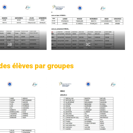
3B
3C
 des élèves par groupes