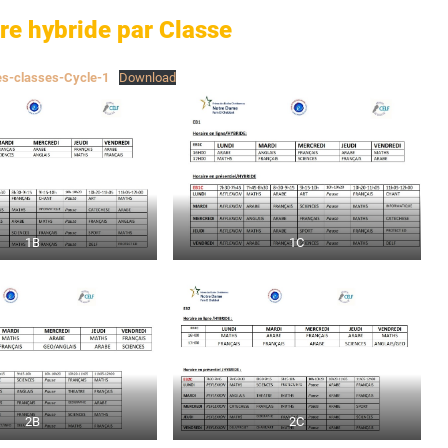
re hybride par Classe
es-classes-Cycle-1
Download
1B
1C
2B
2C