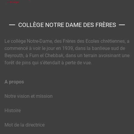
COLLÈGE NOTRE DAME DES FRÈRES
Le collège Notre-Dame, des Frères des Ecoles chrétiennes, a
commencé à voir le jour en 1939, dans la banlieue sud de
Beyrouth, à Furn el Chebbak, dans un terrain avoisinant une
forêt de pins qui s’étendait à perte de vue.
A propos
Notre vision et mission
Histoire
Mot de la directrice