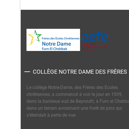
COLLÈGE NOTRE DAME DES FRÈRES
Le collège Notre-Dame, des Frères des Ecoles
chrétiennes, a commencé à voir le jour en 1939,
dans la banlieue sud de Beyrouth, à Furn el Chebb
dans un terrain avoisinant une forêt de pins qui
s’étendait à perte de vue.