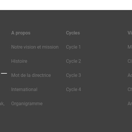
A propos
Cycles
Vi
Notre vision et mission
Cycle 1
M
Histoire
Cycle 2
Cl
Mot de la directrice
Cycle 3
Ac
International
Cycle 4
C
ak,
Organigramme
A