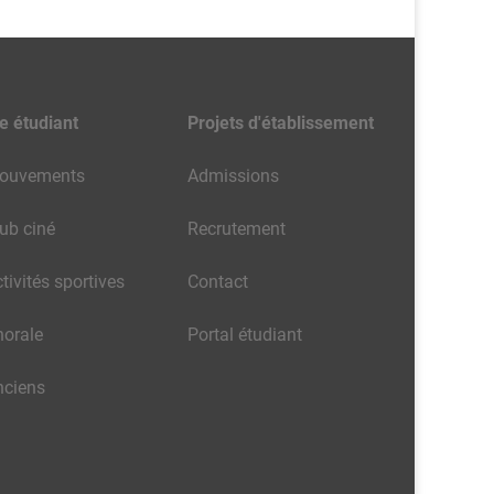
e étudiant
Projets d'établissement
ouvements
Admissions
ub ciné
Recrutement
tivités sportives
Contact
horale
Portal étudiant
nciens