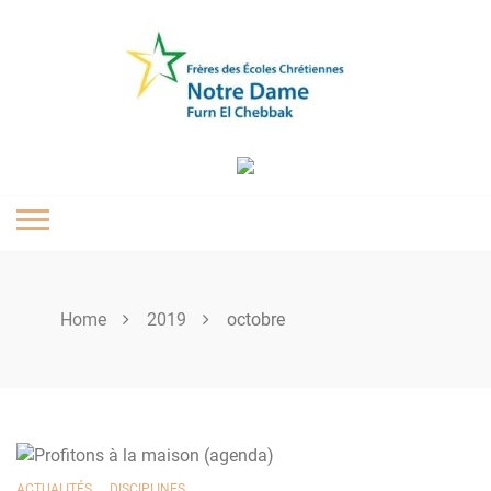
Skip
to
content
Home
2019
octobre
,
ACTUALITÉS
DISCIPLINES