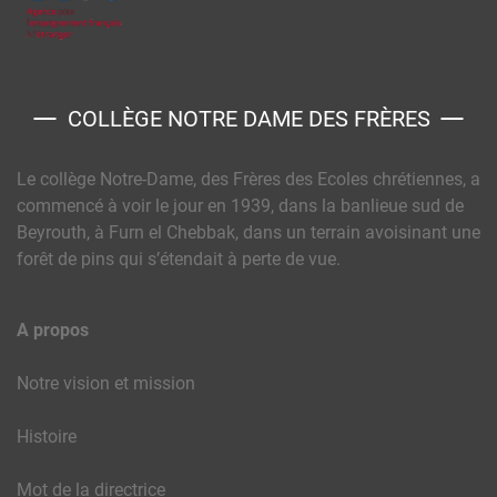
COLLÈGE NOTRE DAME DES FRÈRES
Le collège Notre-Dame, des Frères des Ecoles chrétiennes, a
commencé à voir le jour en 1939, dans la banlieue sud de
Beyrouth, à Furn el Chebbak, dans un terrain avoisinant une
forêt de pins qui s’étendait à perte de vue.
A propos
Notre vision et mission
Histoire
Mot de la directrice