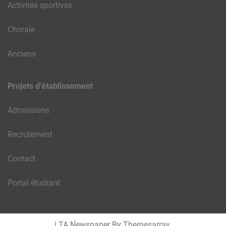
Activités sportives
Chorale
Anciens
Projets d'établissement
Admissions
Recrutement
Contact
Portal étudiant
|
TA Newspaper By
Themesarray
.