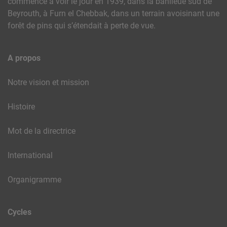
commencé à voir le jour en 1939, dans la banlieue sud de
Beyrouth, à Furn el Chebbak, dans un terrain avoisinant une
forêt de pins qui s’étendait à perte de vue.
A propos
Notre vision et mission
Histoire
Mot de la directrice
International
Organigramme
Cycles