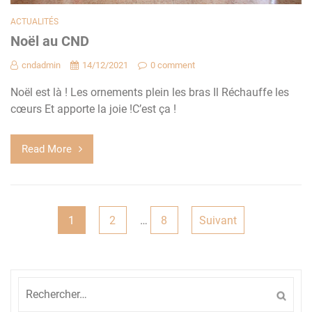
ACTUALITÉS
Noël au CND
cndadmin
14/12/2021
0 comment
Noël est là ! Les ornements plein les bras Il Réchauffe les
cœurs Et apporte la joie !C’est ça !
Read More
Pagination
1
2
…
8
Suivant
des
publications
Rechercher :