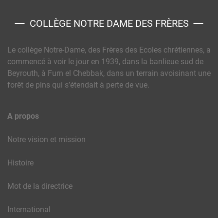
COLLÈGE NOTRE DAME DES FRÈRES
Le collège Notre-Dame, des Frères des Ecoles chrétiennes, a
commencé à voir le jour en 1939, dans la banlieue sud de
Beyrouth, à Furn el Chebbak, dans un terrain avoisinant une
forêt de pins qui s’étendait à perte de vue.
A propos
Notre vision et mission
Histoire
Mot de la directrice
International