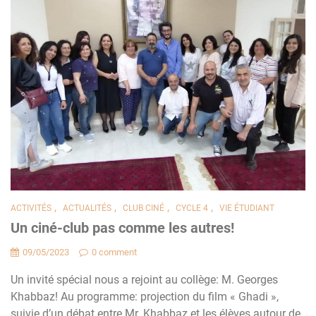
,
,
,
,
ACTIVITÉS
ACTUALITÉS
CLUB CINÉ
CYCLE 4
VIE ÉTUDIANT
Un ciné-club pas comme les autres!
09/05/2023
0 comment
Un invité spécial nous a rejoint au collège: M. Georges
Khabbaz! Au programme: projection du film « Ghadi »,
suivie d’un débat entre Mr. Khabbaz et les élèves autour de