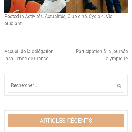
Posted in
Activités
,
Actualités
,
Club ciné
,
Cycle 4
,
Vie
étudiant
Accueil de la délégation
Participation à la journée
Navigation
lasallienne de France.
olympique
de
l’article
Rechercher :
ARTICLES RÉCENTS