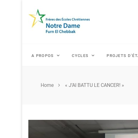
Skip
to
content
A PROPOS
CYCLES
PROJETS D’É
Home
« J’AI BATTU LE CANCER! »