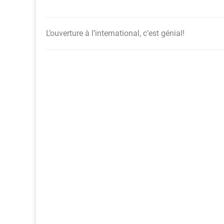
L’ouverture à l’international, c’est génial!
Navigation
de
l’article