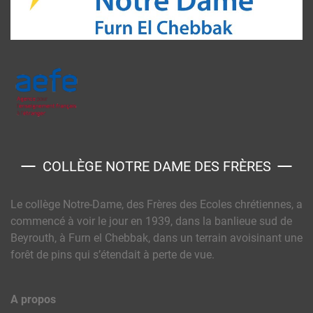
COLLÈGE NOTRE DAME DES FRÈRES
Le collège Notre-Dame, des Frères des Ecoles chrétiennes, a
commencé à voir le jour en 1939, dans la banlieue sud de
Beyrouth, à Furn el Chebbak, dans un terrain avoisinant une
forêt de pins qui s’étendait à perte de vue.
A propos