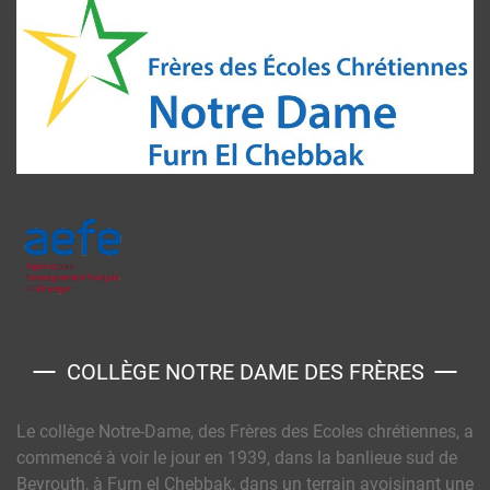
COLLÈGE NOTRE DAME DES FRÈRES
Le collège Notre-Dame, des Frères des Ecoles chrétiennes, a
commencé à voir le jour en 1939, dans la banlieue sud de
Beyrouth, à Furn el Chebbak, dans un terrain avoisinant une