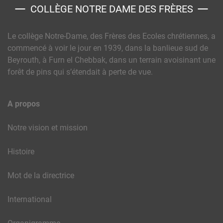
COLLÈGE NOTRE DAME DES FRÈRES
Le collège Notre-Dame, des Frères des Ecoles chrétiennes, a
commencé à voir le jour en 1939, dans la banlieue sud de
Beyrouth, à Furn el Chebbak, dans un terrain avoisinant une
forêt de pins qui s’étendait à perte de vue.
A propos
Notre vision et mission
Histoire
Mot de la directrice
International