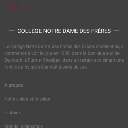
COLLÈGE NOTRE DAME DES FRÈRES
Le collège Notre-Dame, des Frères des Ecoles chrétiennes, a
commencé à voir le jour en 1939, dans la banlieue sud de
Beyrouth, à Furn el Chebbak, dans un terrain avoisinant une
forêt de pins qui s’étendait à perte de vue.
A propos
Notre vision et mission
Histoire
Mot de la directrice