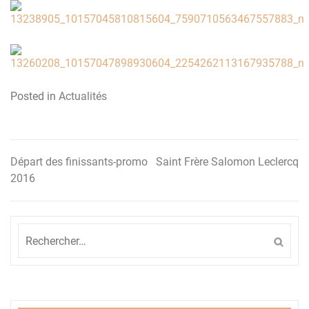
Posted in
Actualités
Départ des finissants-promo
Saint Frère Salomon Leclercq
Navigation
2016
de
l’article
Rechercher :